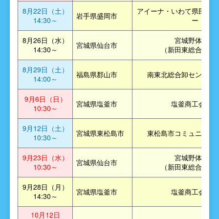
8月22日（土）
アイーナ・いわて県民情報
岩手県盛岡市
14:30～
ー
8月26日（水）
宮城野体育館
宮城県仙台市
14:30～
（新田東総合運動
8月29日（土）
福島県郡山市
南東北総合卸センター
14:00～
9月6日（日）
宮城県塩釜市
塩釜商工会議所
10:30～
9月12日（土）
宮城県東松島市
東松島市コミュニティ
10:30～
9月23日（水）
宮城野体育館
宮城県仙台市
10:30～
（新田東総合運動
9月28日（月）
宮城県塩釜市
塩釜商工会議所
14:30～
10月12日