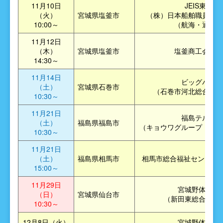
11月10日
JEIS東北
（火）
宮城県塩釜市
（株）日本船舶職員養成
10:00～
（航海・通信）
11月12日
（木）
宮城県塩釜市
塩釜商工会議所
14:30～
11月14日
ビッグバン
（土）
宮城県石巻市
（石巻市河北総合セン
10:30～
11月21日
福島テルサ
（土）
福島県福島市
（キョウワグループ・テル
10:30～
11月21日
（土）
福島県相馬市
相馬市総合福祉センター 
15:00～
11月29日
宮城野体育館
（日）
宮城県仙台市
（新田東総合運動
10:30～
12月8日（火）
宮城野体育館