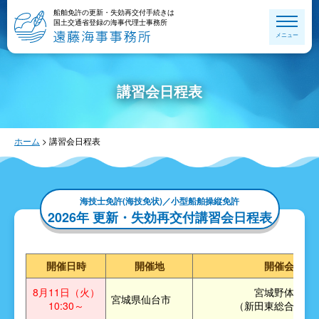
船舶免許の更新・失効再交付手続きは
国土交通省登録の海事代理士事務所
メニュー
講習会日程表
ホーム
>
講習会日程表
海技士免許(海技免状)／小型船舶操縦免許
2026年 更新・失効再交付講習会日程表
開催日時
開催地
開催会場
8月11日（火）
宮城野体育館
宮城県仙台市
10:30～
（新田東総合運動