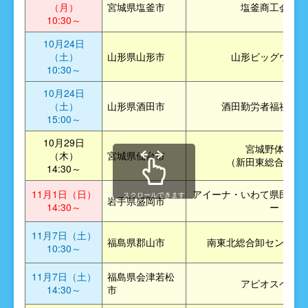
（月）
宮城県塩釜市
塩釜商工会議所
10:30～
10月24日
（土）
山形県山形市
山形ビッグウイン
10:30～
10月24日
（土）
山形県酒田市
酒田勤労者福祉セン
15:00～
10月29日
宮城野体育館
（木）
宮城県仙台市
（新田東総合運動
14:30～
11月1日（日）
アイーナ・いわて県民情報
スクロールできます
岩手県盛岡市
14:30～
ー
11月7日（土）
福島県郡山市
南東北総合卸センター
10:30～
11月7日（土）
福島県会津若松
アピオスペース
14:30～
市