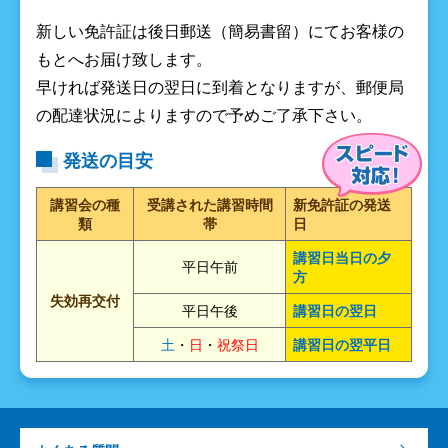
新しい免許証は後日郵送（簡易書留）にてお客様の
もとへお届け致します。
早ければ発送日の翌日に到着となりますが、郵便局
の配達状況によりますので予めご了承下さい。
発送の目安
講習会の種
受講された講習時間
新免許証の発送
類
帯
日
講習日当日の夕
平日午前
方
失効
再交付
平日午後
講習日の翌日
土
・
日
・
祝祭日
講習日の翌平日