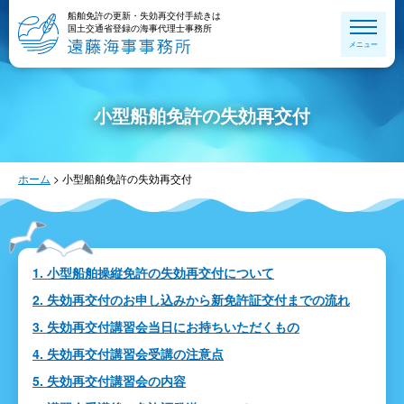
船舶免許の更新・失効再交付手続きは
国土交通省登録の海事代理士事務所
メニュー
小型船舶免許の失効再交付
ホーム
>
小型船舶免許の失効再交付
1. 小型船舶操縦免許の失効再交付について
2. 失効再交付のお申し込みから新免許証交付までの流れ
3. 失効再交付講習会当日にお持ちいただくもの
4. 失効再交付講習会受講の注意点
5. 失効再交付講習会の内容