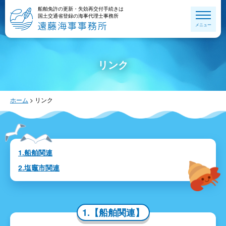
船舶免許の更新・失効再交付手続きは
国土交通省登録の海事代理士事務所
メニュー
リンク
ホーム
>
リンク
1.船舶関連
2.塩竈市関連
1.【船舶関連】