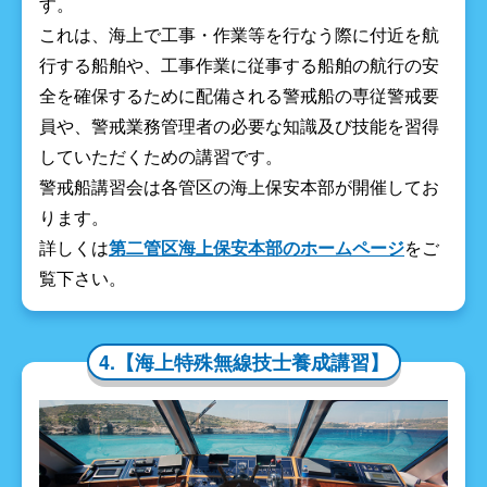
す。
これは、海上で工事・作業等を行なう際に付近を航
行する船舶や、工事作業に従事する船舶の航行の安
全を確保するために配備される警戒船の専従警戒要
員や、警戒業務管理者の必要な知識及び技能を習得
していただくための講習です。
警戒船講習会は各管区の海上保安本部が開催してお
ります。
詳しくは
第二管区海上保安本部のホームページ
をご
覧下さい。
4.【海上特殊無線技士養成講習】