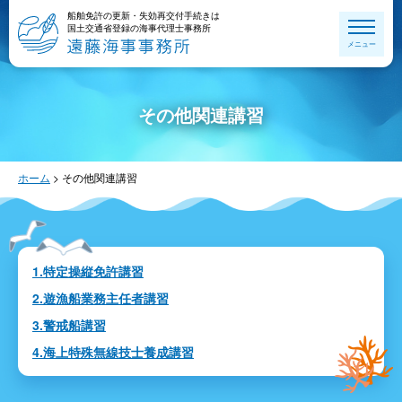
船舶免許の更新・失効再交付手続きは
国土交通省登録の海事代理士事務所
メニュー
その他関連講習
ホーム
>
その他関連講習
1.特定操縦免許講習
2.遊漁船業務主任者講習
3.警戒船講習
4.海上特殊無線技士養成講習