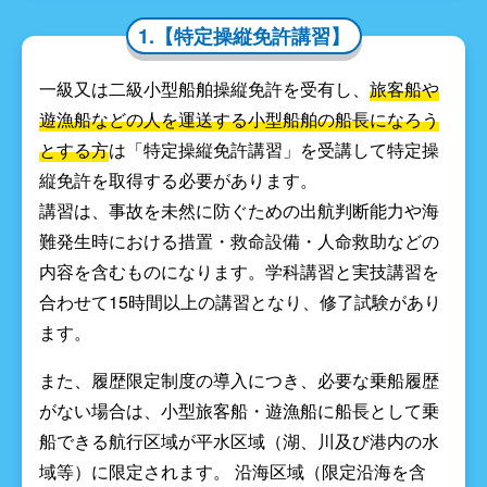
1.【特定操縦免許講習】
一級又は二級小型船舶操縦免許を受有し、
旅客船や
遊漁船などの人を運送する小型船舶の船長になろう
とする方
は「特定操縦免許講習」を受講して特定操
縦免許を取得する必要があります。
講習は、事故を未然に防ぐための出航判断能力や海
難発生時における措置・救命設備・人命救助などの
内容を含むものになります。学科講習と実技講習を
合わせて15時間以上の講習となり、修了試験があり
ます。
また、履歴限定制度の導入につき、必要な乗船履歴
がない場合は、小型旅客船・遊漁船に船長として乗
船できる航行区域が平水区域（湖、川及び港内の水
域等）に限定されます。 沿海区域（限定沿海を含