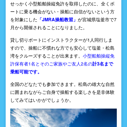
せっかく小型船舶操縦免許を取得したのに、全くボ
ートに乗る機会がない・操船に自信がないという方
を対象にした
「JMRA操船教習」
が宮城県塩釜市で7
月から開催されることになりました。
貸し切りボートにインストラクターが1人同行しま
すので、操船に不慣れな方でも安心して塩釜・松島
湾をクルーズすることが出来ます。
小型船舶操縦免
許保有者1名とそのご家族やご友人2名の
計3名まで
乗船可能です。
全国のどなたでも参加できます。松島の雄大な自然
に囲まれながらご自身で操船する楽しさを是非体験
してみてはいかがでしょうか。